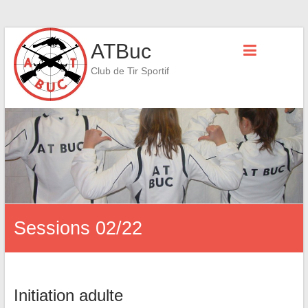
Skip
ATBuc
to
content
Club de Tir Sportif
Sessions 02/22
Initiation adulte