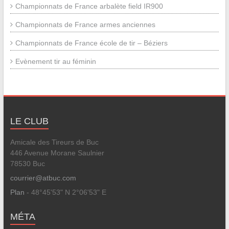
Championnats de France arbalète field IR900
Championnats de France armes anciennes
Championnats de France école de tir – Béziers
Evènement tir au féminin
LE CLUB
Amicale des Tireurs de Buc
446 Avenue Morane Saulnier
78530 Buc
courrier@atbuc.com
Plan
- 48°45'53" N 2°06'53" E
MÉTA