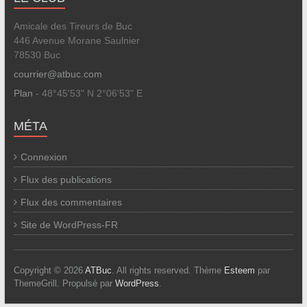
Amicale des Tireurs de Buc
446 Avenue Morane Saulnier
78530 Buc
courrier@atbuc.com
Plan
- 48°45'53" N 2°06'53" E
MÉTA
Connexion
Flux des publications
Flux des commentaires
Site de WordPress-FR
Copyright © 2026
ATBuc
. All rights reserved. Thème
Esteem
par
ThemeGrill. Propulsé par
WordPress
.