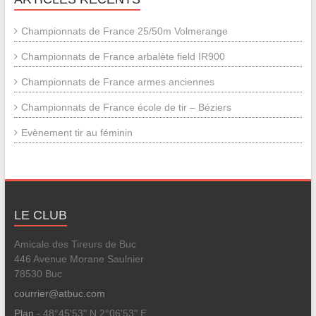
Championnats de France 25/50m Volmerange
Championnats de France arbalète field IR900
Championnats de France armes anciennes
Championnats de France école de tir – Béziers
Evènement tir au féminin
LE CLUB
Amicale des Tireurs de Buc
446 Avenue Morane Saulnier
78530 Buc
courrier@atbuc.com
Plan
- 48°45'53" N 2°06'53" E