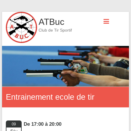
Skip
ATBuc
to
content
Club de Tir Sportif
Entrainement ecole de tir
De 17:00 à 20:00
09