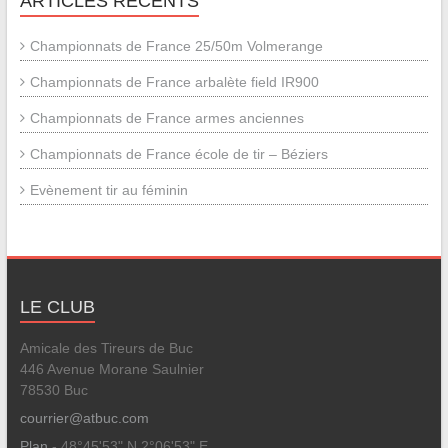
ARTICLES RÉCENTS
Championnats de France 25/50m Volmerange
Championnats de France arbalète field IR900
Championnats de France armes anciennes
Championnats de France école de tir – Béziers
Evènement tir au féminin
LE CLUB
Amicale des Tireurs de Buc
446 Avenue Morane Saulnier
78530 Buc
courrier@atbuc.com
Plan
- 48°45'53" N 2°06'53" E