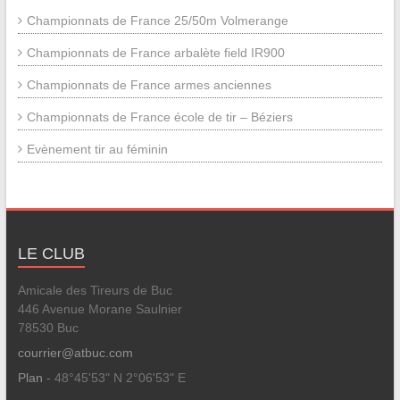
Championnats de France 25/50m Volmerange
Championnats de France arbalète field IR900
Championnats de France armes anciennes
Championnats de France école de tir – Béziers
Evènement tir au féminin
LE CLUB
Amicale des Tireurs de Buc
446 Avenue Morane Saulnier
78530 Buc
courrier@atbuc.com
Plan
- 48°45'53" N 2°06'53" E