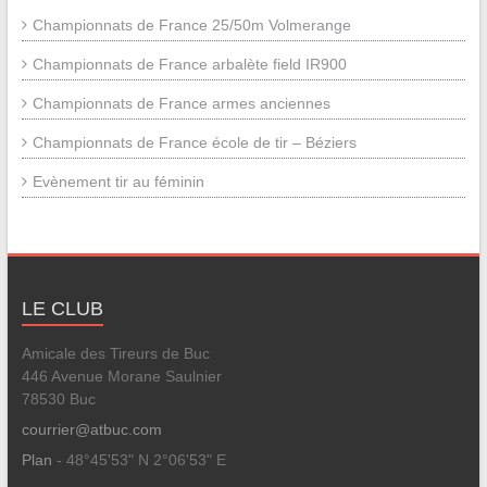
Championnats de France 25/50m Volmerange
Championnats de France arbalète field IR900
Championnats de France armes anciennes
Championnats de France école de tir – Béziers
Evènement tir au féminin
LE CLUB
Amicale des Tireurs de Buc
446 Avenue Morane Saulnier
78530 Buc
courrier@atbuc.com
Plan
- 48°45'53" N 2°06'53" E