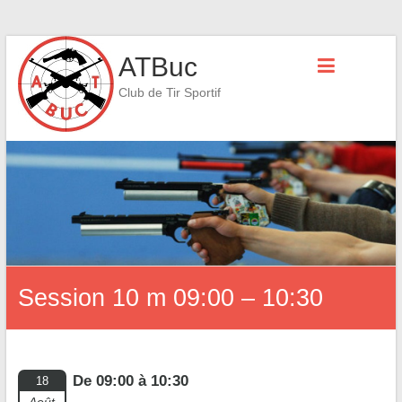
Skip
ATBuc
to
content
Club de Tir Sportif
Session 10 m 09:00 – 10:30
De 09:00 à 10:30
18