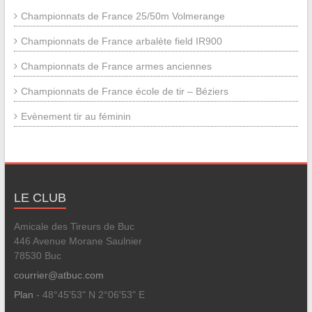
Championnats de France 25/50m Volmerange
Championnats de France arbalète field IR900
Championnats de France armes anciennes
Championnats de France école de tir – Béziers
Evènement tir au féminin
LE CLUB
Amicale des Tireurs de Buc
446 Avenue Morane Saulnier
78530 Buc
courrier@atbuc.com
Plan
- 48°45'53" N 2°06'53" E