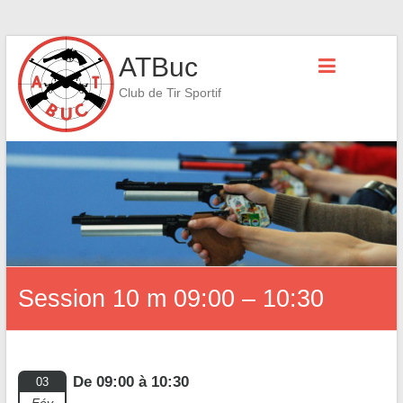
Skip
ATBuc
to
content
Club de Tir Sportif
Session 10 m 09:00 – 10:30
De 09:00 à 10:30
03