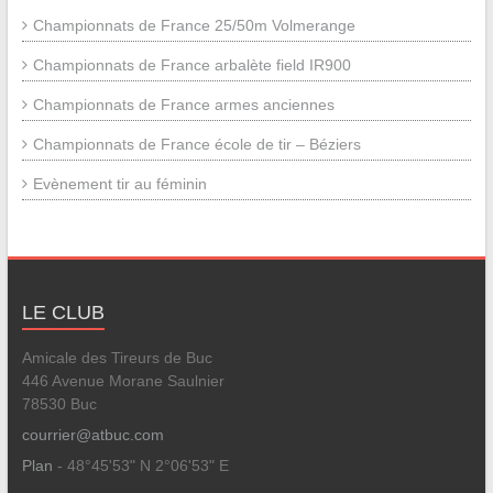
Championnats de France 25/50m Volmerange
Championnats de France arbalète field IR900
Championnats de France armes anciennes
Championnats de France école de tir – Béziers
Evènement tir au féminin
LE CLUB
Amicale des Tireurs de Buc
446 Avenue Morane Saulnier
78530 Buc
courrier@atbuc.com
Plan
- 48°45'53" N 2°06'53" E