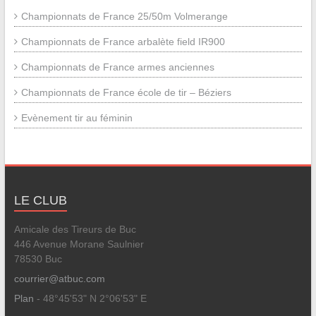
Championnats de France 25/50m Volmerange
Championnats de France arbalète field IR900
Championnats de France armes anciennes
Championnats de France école de tir – Béziers
Evènement tir au féminin
LE CLUB
Amicale des Tireurs de Buc
446 Avenue Morane Saulnier
78530 Buc
courrier@atbuc.com
Plan
- 48°45'53" N 2°06'53" E