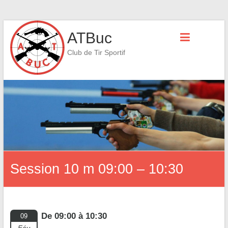
Skip
ATBuc
to
content
Club de Tir Sportif
Session 10 m 09:00 – 10:30
De 09:00 à 10:30
09