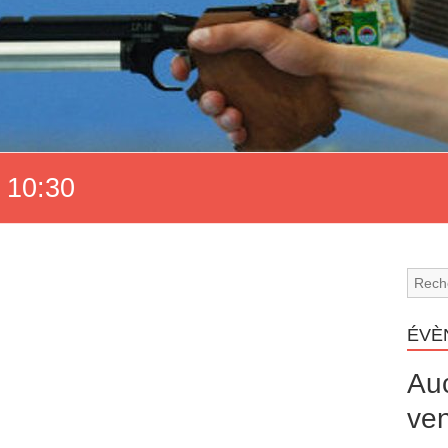
 10:30
ÉVÈ
Au
ven