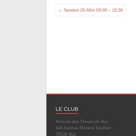
←
Session 25-50m 09:00 – 10:30
LE CLUB
Amicale des Tireurs de Buc
446 Avenue Morane Saulnier
78530 Buc