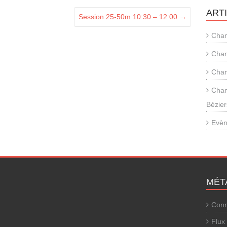
ART
Session 25-50m 10:30 – 12:00
→
Cham
Cham
Cham
Cham
Bézier
Evèn
MÉT
Conn
Flux