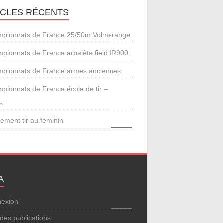
ICLES RÉCENTS
pionnats de France 25/50m Volmerange
pionnats de France arbalète field IR900
pionnats de France armes anciennes
pionnats de France école de tir –
s
ement tir au féminin
A
exion
 des publications