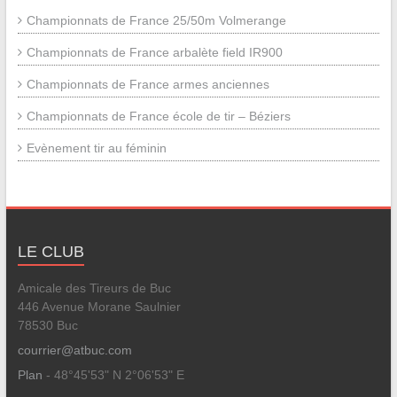
Championnats de France 25/50m Volmerange
Championnats de France arbalète field IR900
Championnats de France armes anciennes
Championnats de France école de tir – Béziers
Evènement tir au féminin
LE CLUB
Amicale des Tireurs de Buc
446 Avenue Morane Saulnier
78530 Buc
courrier@atbuc.com
Plan
- 48°45'53" N 2°06'53" E