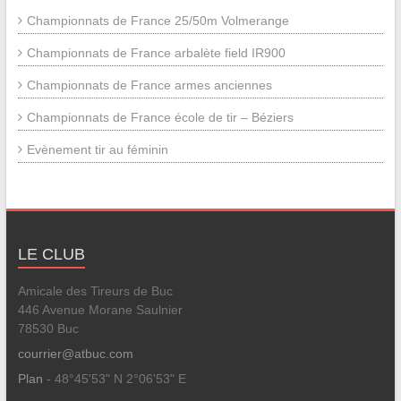
Championnats de France 25/50m Volmerange
Championnats de France arbalète field IR900
Championnats de France armes anciennes
Championnats de France école de tir – Béziers
Evènement tir au féminin
LE CLUB
Amicale des Tireurs de Buc
446 Avenue Morane Saulnier
78530 Buc
courrier@atbuc.com
Plan
- 48°45'53" N 2°06'53" E