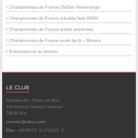
Championnats de France 25/50m Volmerange
Championnats de France arbalète field IR900
Championnats de France armes anciennes
Championnats de France école de tir – Béziers
Evènement tir au féminin
LE CLUB
Amicale des Tireurs de Buc
446 Avenue Morane Saulnier
78530 Buc
courrier@atbuc.com
Plan
- 48°45'53" N 2°06'53" E