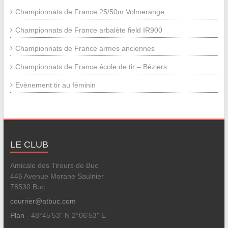
Championnats de France 25/50m Volmerange
Championnats de France arbalète field IR900
Championnats de France armes anciennes
Championnats de France école de tir – Béziers
Evènement tir au féminin
LE CLUB
Amicale des Tireurs de Buc
446 Avenue Morane Saulnier
78530 Buc
courrier@atbuc.com
Plan
- 48°45'53" N 2°06'53" E