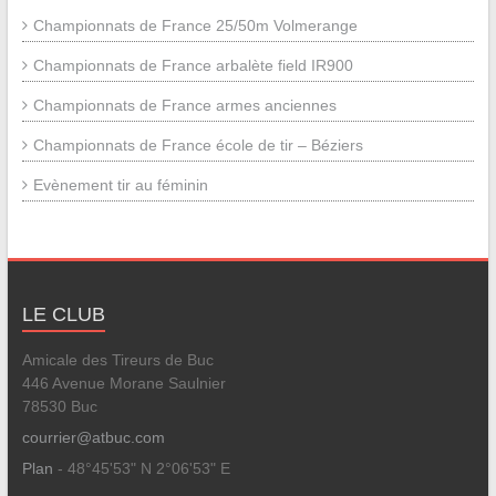
Championnats de France 25/50m Volmerange
Championnats de France arbalète field IR900
Championnats de France armes anciennes
Championnats de France école de tir – Béziers
Evènement tir au féminin
LE CLUB
Amicale des Tireurs de Buc
446 Avenue Morane Saulnier
78530 Buc
courrier@atbuc.com
Plan
- 48°45'53" N 2°06'53" E