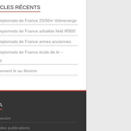
ICLES RÉCENTS
pionnats de France 25/50m Volmerange
pionnats de France arbalète field IR900
pionnats de France armes anciennes
pionnats de France école de tir –
s
ement tir au féminin
A
exion
 des publications