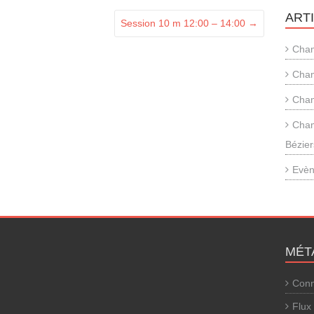
ART
Session 10 m 12:00 – 14:00
→
Cham
Cham
Cham
Cham
Bézier
Evèn
MÉT
Conn
Flux