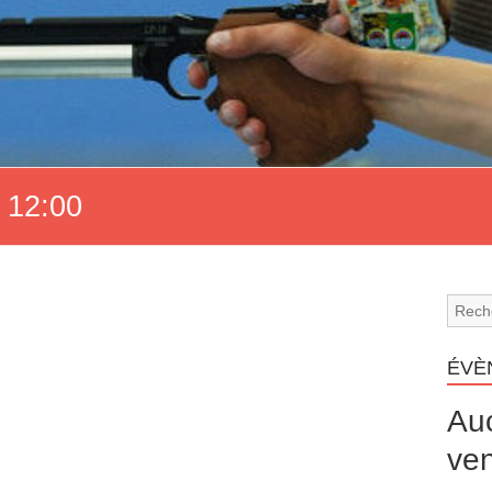
 12:00
ÉVÈ
Au
ven