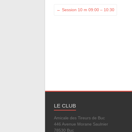
←
Session 10 m 09:00 – 10:30
LE CLUB
Amicale des Tireurs de Buc
446 Avenue Morane Saulnier
78530 Buc