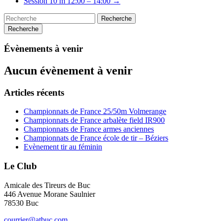
Session 10 m 12:00 – 14:00
→
Recherche
Évènements à venir
Aucun évènement à venir
Articles récents
Championnats de France 25/50m Volmerange
Championnats de France arbalète field IR900
Championnats de France armes anciennes
Championnats de France école de tir – Béziers
Evènement tir au féminin
Le Club
Amicale des Tireurs de Buc
446 Avenue Morane Saulnier
78530 Buc
courrier@atbuc.com