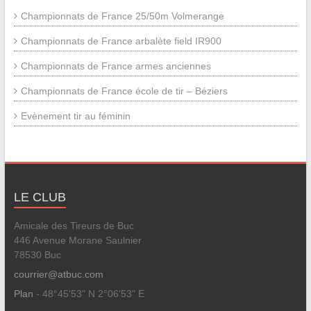
Championnats de France 25/50m Volmerange
Championnats de France arbalète field IR900
Championnats de France armes anciennes
Championnats de France école de tir – Béziers
Evènement tir au féminin
LE CLUB
Amicale des Tireurs de Buc
446 Avenue Morane Saulnier
78530 Buc
courrier@atbuc.com
Plan
- 48°45'53" N 2°06'53" E