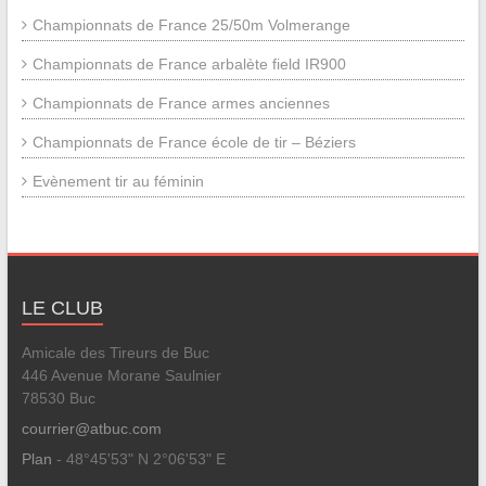
Championnats de France 25/50m Volmerange
Championnats de France arbalète field IR900
Championnats de France armes anciennes
Championnats de France école de tir – Béziers
Evènement tir au féminin
LE CLUB
Amicale des Tireurs de Buc
446 Avenue Morane Saulnier
78530 Buc
courrier@atbuc.com
Plan
- 48°45'53" N 2°06'53" E