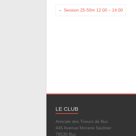
←
Session 25-50m 12:00 – 14:00
LE CLUB
Amicale des Tireurs de Buc
446 Avenue Morane Saulnier
78530 Buc