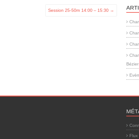
ART
Session 25-50m 14:00 – 15:30
→
Cham
Cham
Cham
Cham
Bézier
Evèn
MÉT
Conn
Flux