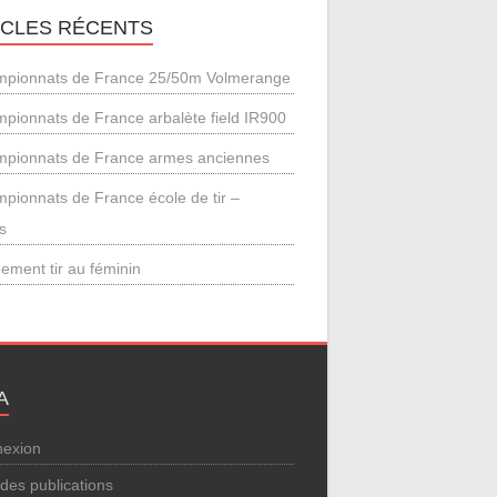
ICLES RÉCENTS
pionnats de France 25/50m Volmerange
pionnats de France arbalète field IR900
pionnats de France armes anciennes
pionnats de France école de tir –
s
ement tir au féminin
A
exion
 des publications