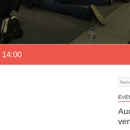
 14:00
ÉVÈ
Au
ven