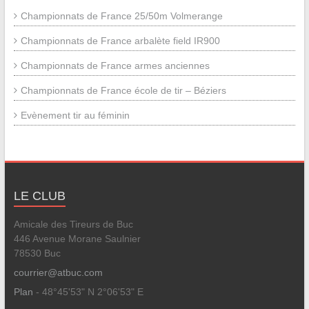
Championnats de France 25/50m Volmerange
Championnats de France arbalète field IR900
Championnats de France armes anciennes
Championnats de France école de tir – Béziers
Evènement tir au féminin
LE CLUB
Amicale des Tireurs de Buc
446 Avenue Morane Saulnier
78530 Buc
courrier@atbuc.com
Plan
- 48°45'53" N 2°06'53" E