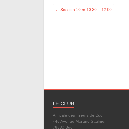
←
Session 10 m 10:30 – 12:00
LE CLUB
Amicale des Tireurs de Buc
446 Avenue Morane Saulnier
78530 Buc