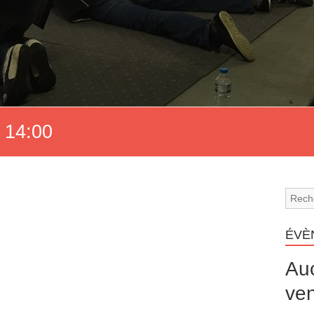
 14:00
ÉVÈ
Au
ven