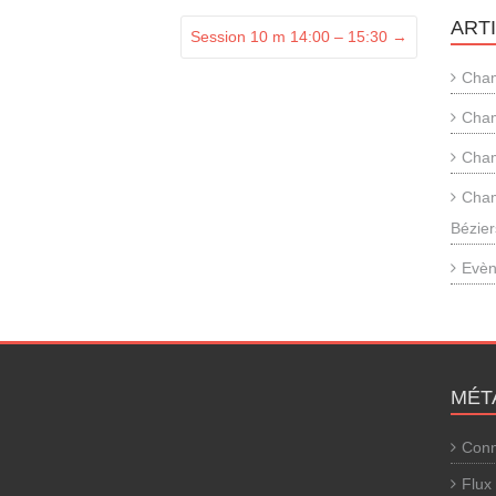
ART
Session 10 m 14:00 – 15:30
→
Cham
Cham
Cham
Cham
Bézier
Evèn
MÉT
Conn
Flux