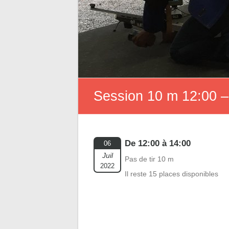
Session 10 m 12:00 –
De 12:00 à 14:00
06
Juil
Pas de tir 10 m
2022
Il reste 15 places disponibles