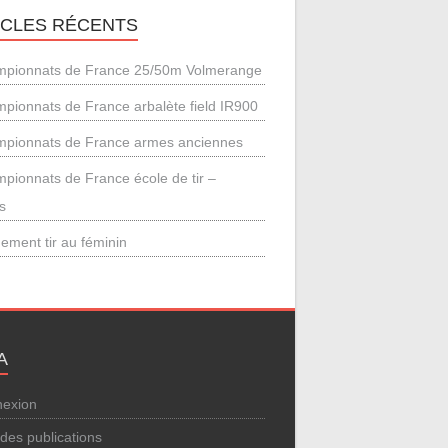
ICLES RÉCENTS
pionnats de France 25/50m Volmerange
pionnats de France arbalète field IR900
pionnats de France armes anciennes
pionnats de France école de tir –
s
ement tir au féminin
A
exion
 des publications