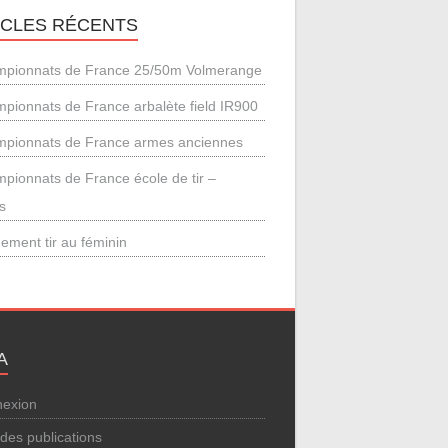
ICLES RÉCENTS
pionnats de France 25/50m Volmerange
pionnats de France arbalète field IR900
pionnats de France armes anciennes
pionnats de France école de tir –
s
ement tir au féminin
A
exion
 des publications