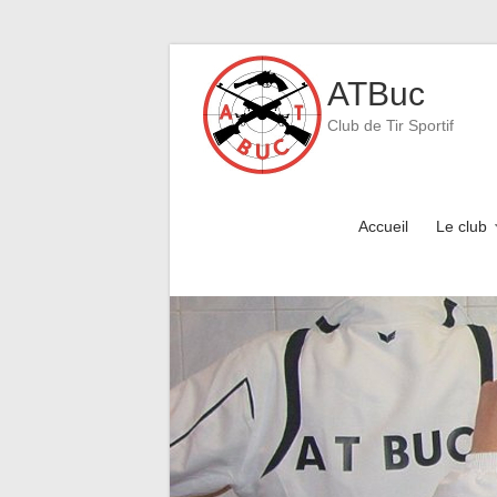
Skip
to
ATBuc
content
Club de Tir Sportif
Accueil
Le club