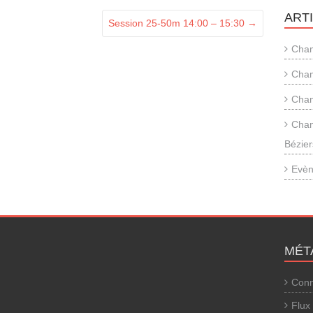
ART
Session 25-50m 14:00 – 15:30
→
Cham
Cham
Cham
Cham
Bézier
Evèn
MÉT
Conn
Flux