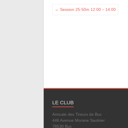
←
Session 25-50m 12:00 – 14:00
LE CLUB
Amicale des Tireurs de Buc
446 Avenue Morane Saulnier
78530 Buc