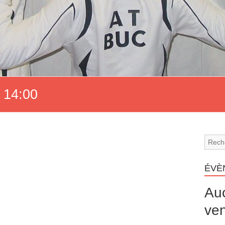
 14:00
ÉVÈ
Au
ven