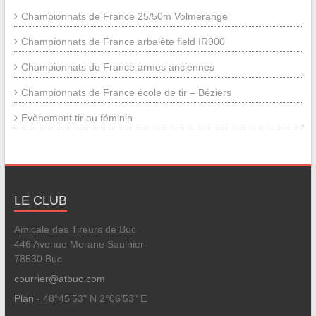
Championnats de France 25/50m Volmerange
Championnats de France arbalète field IR900
Championnats de France armes anciennes
Championnats de France école de tir – Béziers
Evènement tir au féminin
LE CLUB
Amicale des Tireurs de Buc
446 Avenue Morane Saulnier
78530 Buc
courrier@atbuc.com
Plan
- 48°45'53" N 2°06'53" E