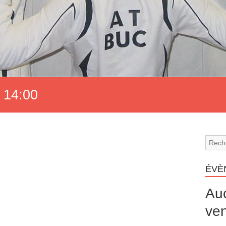
 14:00
ÉVÈ
Au
ven