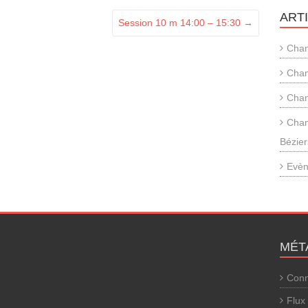
ART
Session 10 m 14:00 – 15:30
→
Cham
Cham
Cham
Cham
Bézier
Evèn
MÉT
Conn
Flux