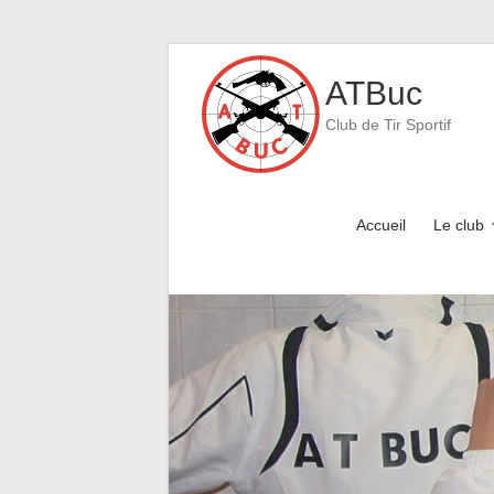
Skip
to
ATBuc
content
Club de Tir Sportif
Accueil
Le club