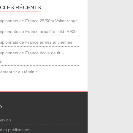
ICLES RÉCENTS
pionnats de France 25/50m Volmerange
pionnats de France arbalète field IR900
pionnats de France armes anciennes
pionnats de France école de tir –
s
ement tir au féminin
A
exion
 des publications