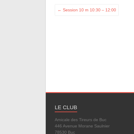
←
Session 10 m 10:30 – 12:00
LE CLUB
Amicale des Tireurs de Buc
446 Avenue Morane Saulnier
78530 Buc