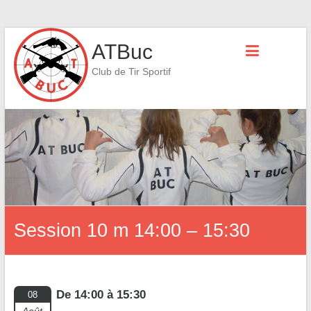
Skip
ATBuc
to
content
Club de Tir Sportif
Session 10 m 14:00 – 15:30
De 14:00 à 15:30
08