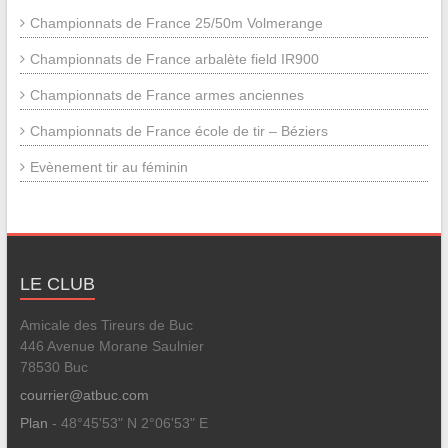
Championnats de France 25/50m Volmerange
Championnats de France arbalète field IR900
Championnats de France armes anciennes
Championnats de France école de tir – Béziers
Evènement tir au féminin
LE CLUB
Amicale des Tireurs de Buc
446 Avenue Morane Saulnier
78530 Buc
courrier@atbuc.com
Plan
- 48°45'53" N 2°06'53" E