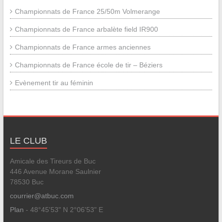
Championnats de France 25/50m Volmerange
Championnats de France arbalète field IR900
Championnats de France armes anciennes
Championnats de France école de tir – Béziers
Evènement tir au féminin
LE CLUB
Amicale des Tireurs de Buc
446 Avenue Morane Saulnier
78530 Buc
courrier@atbuc.com
Plan
- 48°45'53" N 2°06'53" E