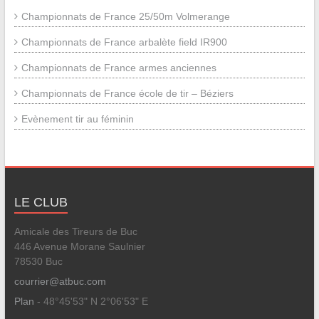
Championnats de France 25/50m Volmerange
Championnats de France arbalète field IR900
Championnats de France armes anciennes
Championnats de France école de tir – Béziers
Evènement tir au féminin
LE CLUB
Amicale des Tireurs de Buc
446 Avenue Morane Saulnier
78530 Buc
courrier@atbuc.com
Plan
- 48°45'53" N 2°06'53" E