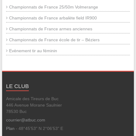
Championnats de France 25/50m Volmerange
Championnats de France arbalète field IR900
Championnats de France armes anciennes
Championnats de France école de tir – Béziers
Evènement tir au féminin
LE CLUB
Amicale des Tireurs de Buc
446 Avenue Morane Saulnier
78530 Buc
courrier@atbuc.com
Plan
- 48°45'53" N 2°06'53" E