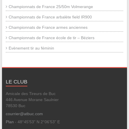
Championnats de France 25/50m Volmerange
Championnats de France arbalète field IR900
Championnats de France armes anciennes
Championnats de France école de tir – Béziers
Evènement tir au féminin
LE CLUB
Amicale des Tireurs de Buc
446 Avenue Morane Saulnier
78530 Buc
courrier@atbuc.com
Plan
- 48°45'53" N 2°06'53" E