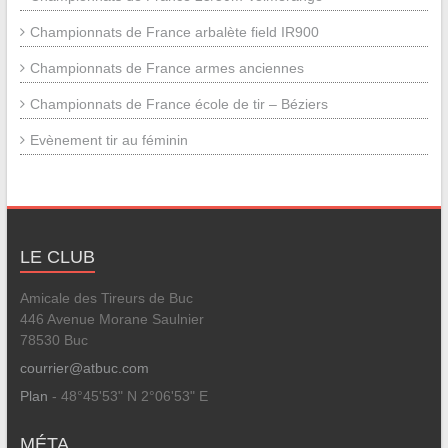
Championnats de France arbalète field IR900
Championnats de France armes anciennes
Championnats de France école de tir – Béziers
Evènement tir au féminin
LE CLUB
Amicale des Tireurs de Buc
446 Avenue Morane Saulnier
78530 Buc
courrier@atbuc.com
Plan
- 48°45'53" N 2°06'53" E
MÉTA