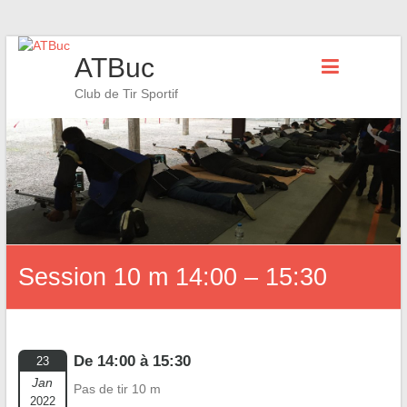
Skip
ATBuc
to
content
Club de Tir Sportif
Session 10 m 14:00 – 15:30
De 14:00 à 15:30
23
Jan
Pas de tir 10 m
2022