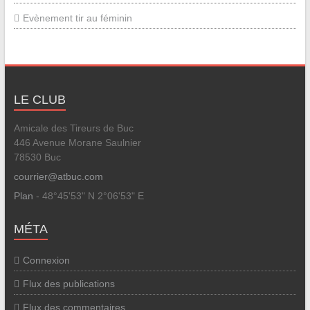
Evènement tir au féminin
LE CLUB
Amicale des Tireurs de Buc
446 Avenue Morane Saulnier
78530 Buc
courrier@atbuc.com
Plan
- 48°45'53" N 2°06'53" E
MÉTA
Connexion
Flux des publications
Flux des commentaires