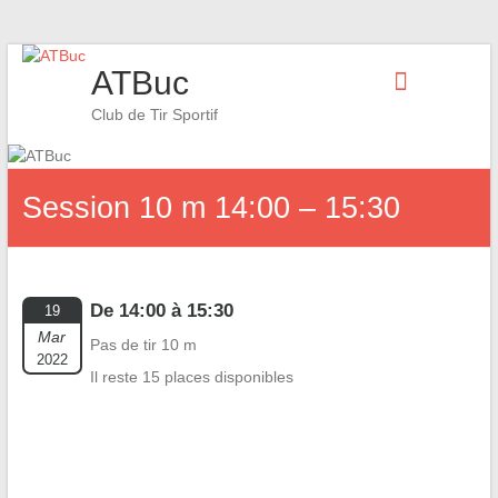
Skip
ATBuc
to
content
Club de Tir Sportif
Session 10 m 14:00 – 15:30
De 14:00 à 15:30
19
Mar
Pas de tir 10 m
2022
Il reste 15 places disponibles