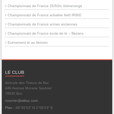
Championnats de France 25/50m Volmerange
Championnats de France arbalète field IR900
Championnats de France armes anciennes
Championnats de France école de tir – Béziers
Evènement tir au féminin
LE CLUB
Amicale des Tireurs de Buc
446 Avenue Morane Saulnier
78530 Buc
courrier@atbuc.com
Plan
- 48°45'53" N 2°06'53" E