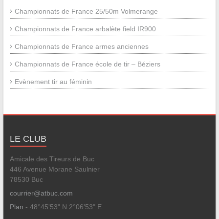
Championnats de France 25/50m Volmerange
Championnats de France arbalète field IR900
Championnats de France armes anciennes
Championnats de France école de tir – Béziers
Evènement tir au féminin
LE CLUB
Amicale des Tireurs de Buc
446 Avenue Morane Saulnier
78530 Buc
courrier@atbuc.com
Plan
- 48°45'53" N 2°06'53" E