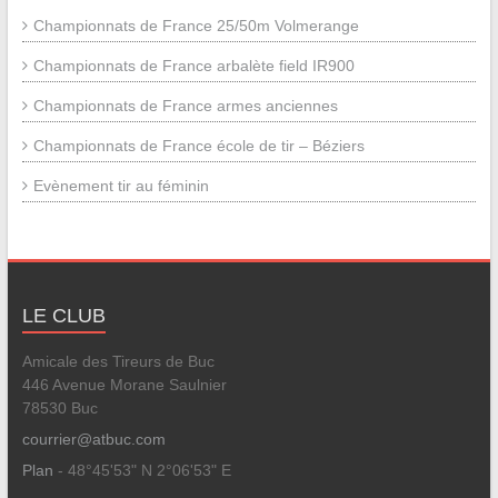
Championnats de France 25/50m Volmerange
Championnats de France arbalète field IR900
Championnats de France armes anciennes
Championnats de France école de tir – Béziers
Evènement tir au féminin
LE CLUB
Amicale des Tireurs de Buc
446 Avenue Morane Saulnier
78530 Buc
courrier@atbuc.com
Plan
- 48°45'53" N 2°06'53" E