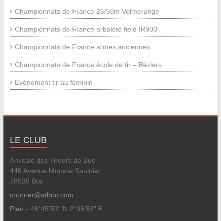
Championnats de France 25/50m Volmerange
Championnats de France arbalète field IR900
Championnats de France armes anciennes
Championnats de France école de tir – Béziers
Evènement tir au féminin
LE CLUB
Amicale des Tireurs de Buc
446 Avenue Morane Saulnier
78530 Buc
courrier@atbuc.com
Plan
- 48°45'53" N 2°06'53" E