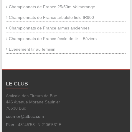
Championnats de France 25/50m Volmerange
Championnats de France arbalète field IR900
Championnats de France armes anciennes
Championnats de France école de tir – Béziers
Evènement tir au féminin
LE CLUB
Amicale des Tireurs de Buc
446 Avenue Morane Saulnier
78530 Buc
courrier@atbuc.com
Plan
- 48°45'53" N 2°06'53" E