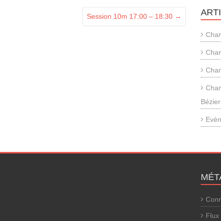
ART
Session 10m 17:00 – 18:30
→
Cham
Cham
Cham
Cham
Bézier
Evèn
MÉT
Conn
Flux