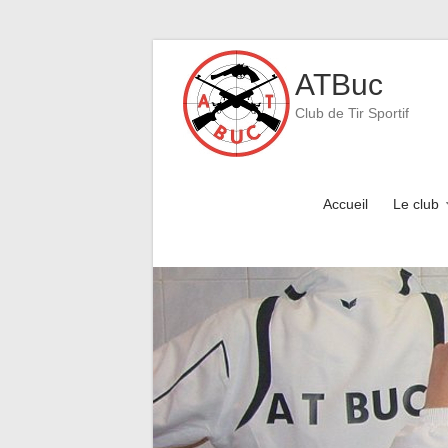
Skip
to
ATBuc
content
Club de Tir Sportif
Accueil
Le club