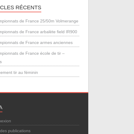
ICLES RÉCENTS
pionnats de France 25/50m Volmerange
pionnats de France arbalète field IR900
pionnats de France armes anciennes
pionnats de France école de tir –
s
ement tir au féminin
A
exion
 des publications