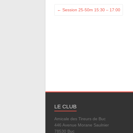
←
Session 25-50m 15:30 – 17:00
LE CLUB
Amicale des Tireurs de Buc
446 Avenue Morane Saulnier
78530 Buc