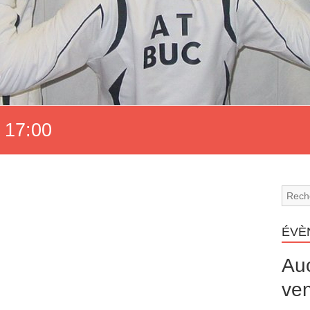
 17:00
ÉVÈ
Au
ven