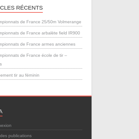
ICLES RÉCENTS
pionnats de France 25/50m Volmerange
pionnats de France arbalète field IR900
pionnats de France armes anciennes
pionnats de France école de tir –
s
ement tir au féminin
A
exion
 des publications