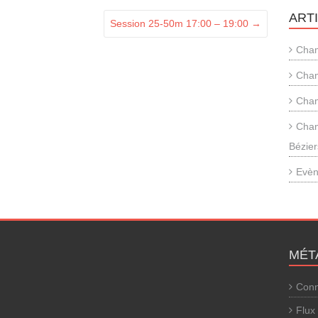
ART
Session 25-50m 17:00 – 19:00
→
Cham
Cham
Cham
Cham
Bézier
Evèn
MÉT
Conn
Flux