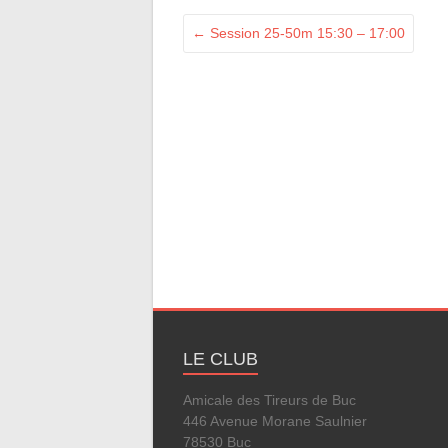
←
Session 25-50m 15:30 – 17:00
LE CLUB
Amicale des Tireurs de Buc
446 Avenue Morane Saulnier
78530 Buc