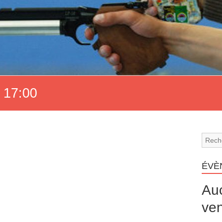
 17:00
ÉVÈ
Au
ven