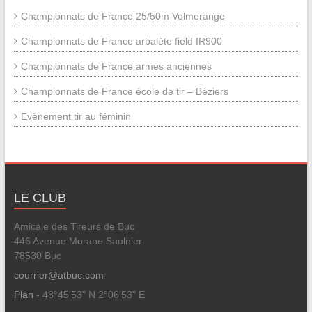
Championnats de France 25/50m Volmerange
Championnats de France arbalète field IR900
Championnats de France armes anciennes
Championnats de France école de tir – Béziers
Evènement tir au féminin
LE CLUB
Amicale des Tireurs de Buc
446 Avenue Morane Saulnier
78530 Buc
courrier@atbuc.com
Plan
- 48°45'53" N 2°06'53" E