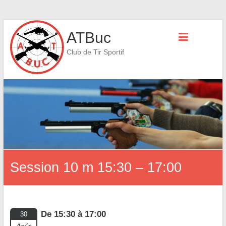
Skip
ATBuc
to
content
Club de Tir Sportif
Session 10 m 15:30 – 17:00
De 15:30 à 17:00
30