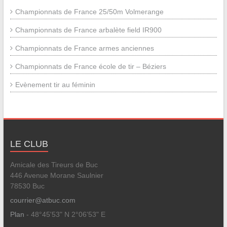
Championnats de France 25/50m Volmerange
Championnats de France arbalète field IR900
Championnats de France armes anciennes
Championnats de France école de tir – Béziers
Evènement tir au féminin
LE CLUB
Amicale des Tireurs de Buc
446 Avenue Morane Saulnier
78530 Buc
courrier@atbuc.com
Plan
- 48°45'53" N 2°06'53" E