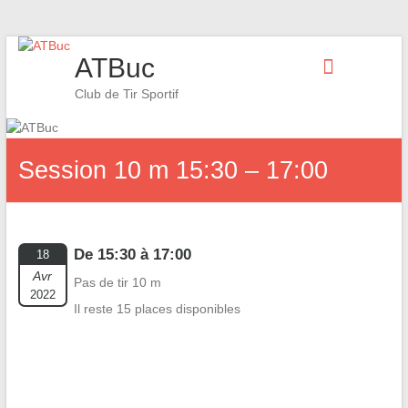
Skip
ATBuc
to
content
Club de Tir Sportif
Session 10 m 15:30 – 17:00
De 15:30 à 17:00
18
Avr
Pas de tir 10 m
2022
Il reste 15 places disponibles