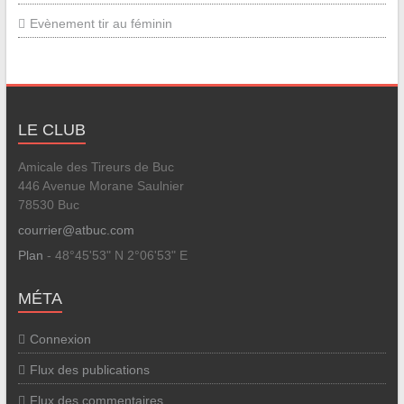
Evènement tir au féminin
LE CLUB
Amicale des Tireurs de Buc
446 Avenue Morane Saulnier
78530 Buc
courrier@atbuc.com
Plan
- 48°45'53" N 2°06'53" E
MÉTA
Connexion
Flux des publications
Flux des commentaires