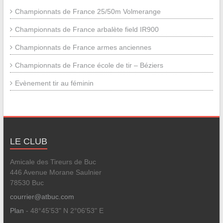
Championnats de France 25/50m Volmerange
Championnats de France arbalète field IR900
Championnats de France armes anciennes
Championnats de France école de tir – Béziers
Evènement tir au féminin
LE CLUB
Amicale des Tireurs de Buc
446 Avenue Morane Saulnier
78530 Buc
courrier@atbuc.com
Plan
- 48°45'53" N 2°06'53" E