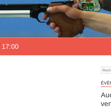
 17:00
ÉVÈ
Au
ven