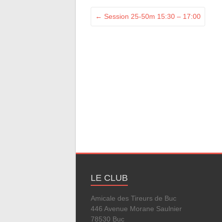
←
Session 25-50m 15:30 – 17:00
LE CLUB
Amicale des Tireurs de Buc
446 Avenue Morane Saulnier
78530 Buc