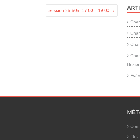
ART
Session 25-50m 17:00 – 19:00
→
Cham
Cham
Cham
Cham
Bézier
Evèn
MÉT
Conn
Flux