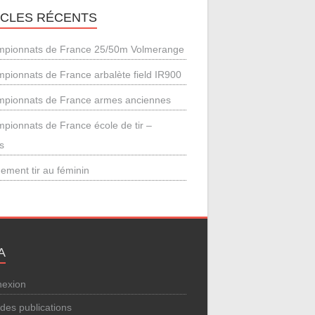
ICLES RÉCENTS
pionnats de France 25/50m Volmerange
pionnats de France arbalète field IR900
pionnats de France armes anciennes
pionnats de France école de tir –
s
ement tir au féminin
A
exion
 des publications