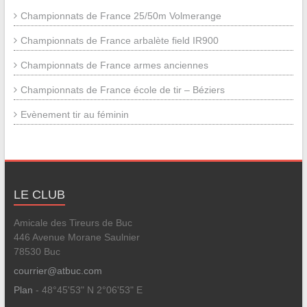
Championnats de France 25/50m Volmerange
Championnats de France arbalète field IR900
Championnats de France armes anciennes
Championnats de France école de tir – Béziers
Evènement tir au féminin
LE CLUB
Amicale des Tireurs de Buc
446 Avenue Morane Saulnier
78530 Buc
courrier@atbuc.com
Plan
- 48°45'53" N 2°06'53" E