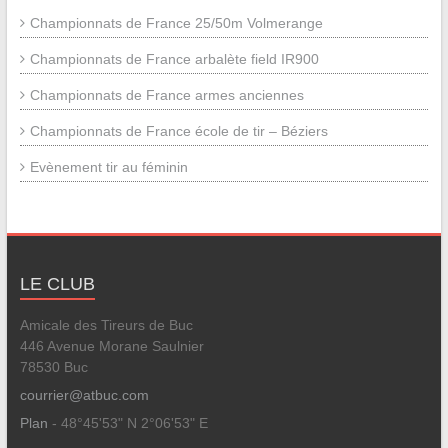
Championnats de France 25/50m Volmerange
Championnats de France arbalète field IR900
Championnats de France armes anciennes
Championnats de France école de tir – Béziers
Evènement tir au féminin
LE CLUB
Amicale des Tireurs de Buc
446 Avenue Morane Saulnier
78530 Buc
courrier@atbuc.com
Plan
- 48°45'53" N 2°06'53" E