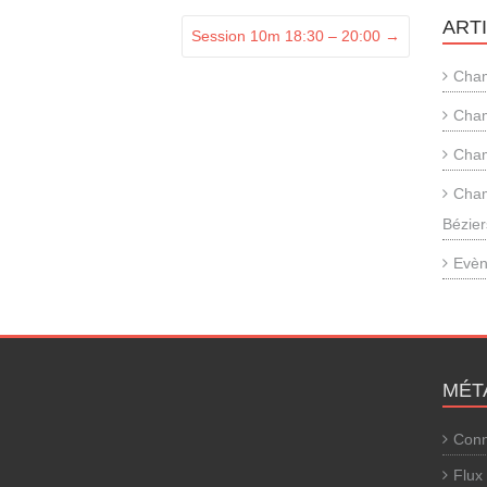
ART
Session 10m 18:30 – 20:00
→
Cham
Cham
Cham
Cham
Bézier
Evèn
MÉT
Conn
Flux