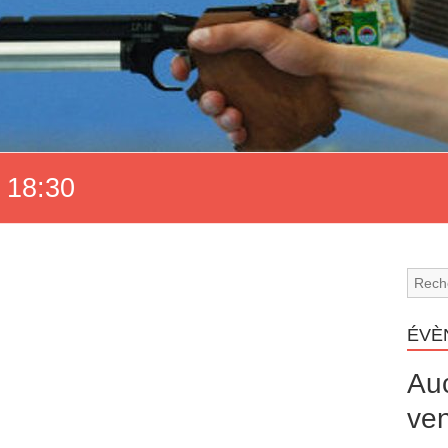
 18:30
ÉVÈ
Au
ven