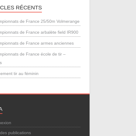
ICLES RÉCENTS
pionnats de France 25/50m Volmerange
pionnats de France arbalète field IR900
pionnats de France armes anciennes
pionnats de France école de tir –
s
ement tir au féminin
A
exion
 des publications