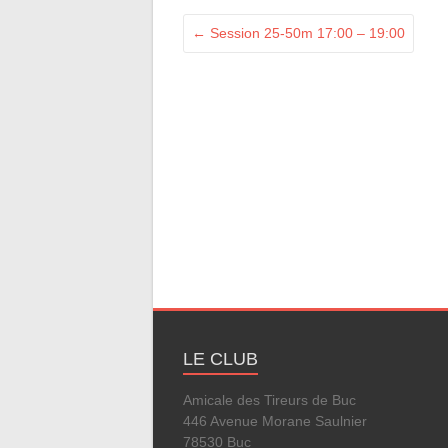
←
Session 25-50m 17:00 – 19:00
LE CLUB
Amicale des Tireurs de Buc
446 Avenue Morane Saulnier
78530 Buc