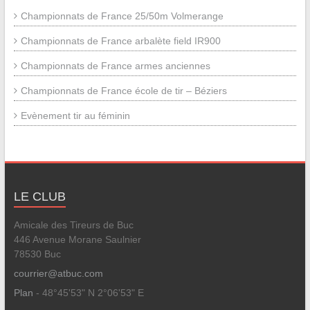
Championnats de France 25/50m Volmerange
Championnats de France arbalète field IR900
Championnats de France armes anciennes
Championnats de France école de tir – Béziers
Evènement tir au féminin
LE CLUB
Amicale des Tireurs de Buc
446 Avenue Morane Saulnier
78530 Buc
courrier@atbuc.com
Plan
- 48°45'53" N 2°06'53" E