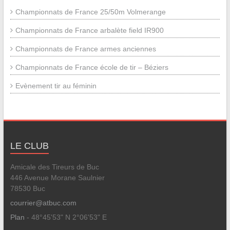
Championnats de France 25/50m Volmerange
Championnats de France arbalète field IR900
Championnats de France armes anciennes
Championnats de France école de tir – Béziers
Evènement tir au féminin
LE CLUB
Amicale des Tireurs de Buc
446 Avenue Morane Saulnier
78530 Buc
courrier@atbuc.com
Plan
- 48°45'53" N 2°06'53" E